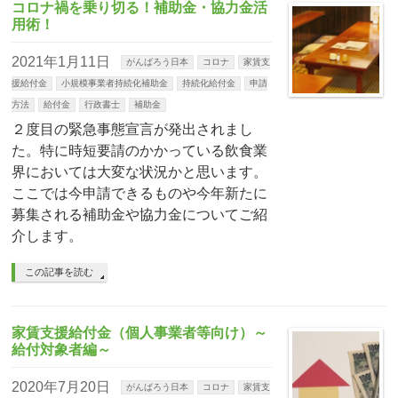
コロナ禍を乗り切る！補助金・協力金活
用術！
2021年1月11日
がんばろう日本
コロナ
家賃支
援給付金
小規模事業者持続化補助金
持続化給付金
申請
方法
給付金
行政書士
補助金
２度目の緊急事態宣言が発出されまし
た。特に時短要請のかかっている飲食業
界においては大変な状況かと思います。
ここでは今申請できるものや今年新たに
募集される補助金や協力金についてご紹
介します。
この記事を読む
家賃支援給付金（個人事業者等向け）～
給付対象者編～
2020年7月20日
がんばろう日本
コロナ
家賃支