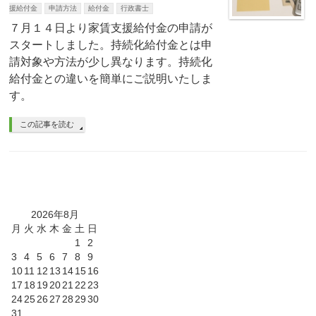
援給付金
申請方法
給付金
行政書士
７月１４日より家賃支援給付金の申請が
スタートしました。持続化給付金とは申
請対象や方法が少し異なります。持続化
給付金との違いを簡単にご説明いたしま
す。
この記事を読む
2026年8月
月
火
水
木
金
土
日
1
2
3
4
5
6
7
8
9
10
11
12
13
14
15
16
17
18
19
20
21
22
23
24
25
26
27
28
29
30
31