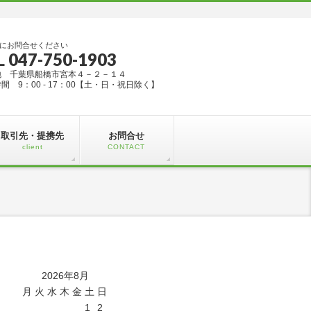
にお問合せください
L 047-750-1903
地 千葉県船橋市宮本４－２－１４
間 9：00 - 17：00【土・日・祝日除く】
取引先・提携先
お問合せ
client
CONTACT
2026年8月
月
火
水
木
金
土
日
1
2