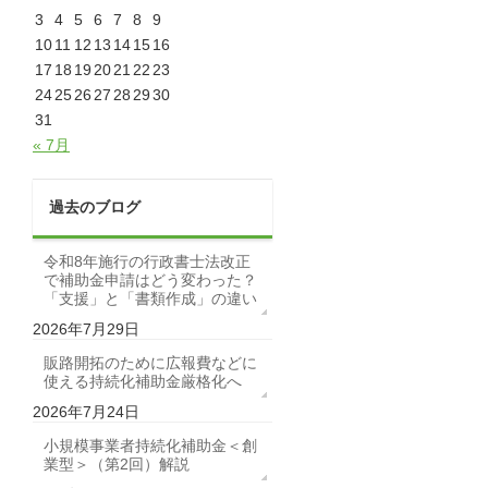
3
4
5
6
7
8
9
10
11
12
13
14
15
16
17
18
19
20
21
22
23
24
25
26
27
28
29
30
31
« 7月
過去のブログ
令和8年施行の行政書士法改正
で補助金申請はどう変わった？
「支援」と「書類作成」の違い
2026年7月29日
販路開拓のために広報費などに
使える持続化補助金厳格化へ
2026年7月24日
小規模事業者持続化補助金＜創
業型＞（第2回）解説