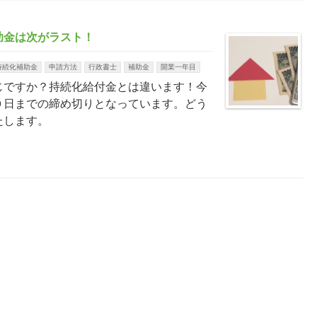
助金は次がラスト！
持続化補助金
申請方法
行政書士
補助金
開業一年目
じですか？持続化給付金とは違います！今
０日までの締め切りとなっています。どう
たします。