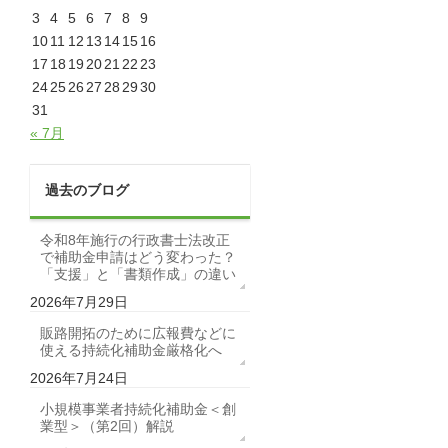
3
4
5
6
7
8
9
10
11
12
13
14
15
16
17
18
19
20
21
22
23
24
25
26
27
28
29
30
31
« 7月
過去のブログ
令和8年施行の行政書士法改正
で補助金申請はどう変わった？
「支援」と「書類作成」の違い
2026年7月29日
販路開拓のために広報費などに
使える持続化補助金厳格化へ
2026年7月24日
小規模事業者持続化補助金＜創
業型＞（第2回）解説