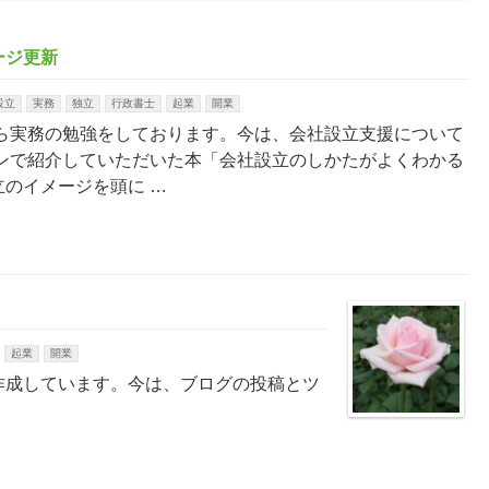
ージ更新
設立
実務
独立
行政書士
起業
開業
から実務の勉強をしております。今は、会社設立支援について
インで紹介していただいた本「会社設立のしかたがよくわかる
のイメージを頭に …
起業
開業
作成しています。今は、ブログの投稿とツ
。