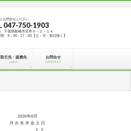
にお問合せください
L 047-750-1903
地 千葉県船橋市宮本４－２－１４
間 9：00 - 17：00【土・日・祝日除く】
取引先・提携先
お問合せ
client
CONTACT
2026年8月
月
火
水
木
金
土
日
1
2