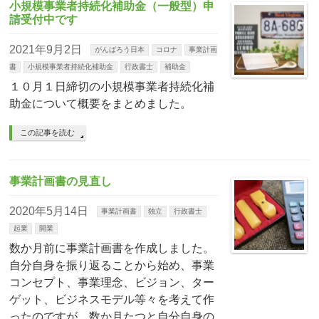
小規模事業者持続化補助金（一般型）申
請受付中です
2021年9月2日
がんばろう日本
コロナ
事業計画
書
小規模事業者持続化補助金
行政書士
補助金
１０月１日締切の小規模事業者持続化補
助金について概要をまとめました。
この記事を読む
事業計画書の見直し
2020年5月14日
事業計画書
独立
行政書士
起業
開業
数か月前に事業計画書を作成しました。
自分自身を振り返ることから始め、事業
コンセプト、事業理念、ビジョン、ター
ゲット、ビジネスモデル等々を考えて作
ったのですが、数か月たつと自分自身の