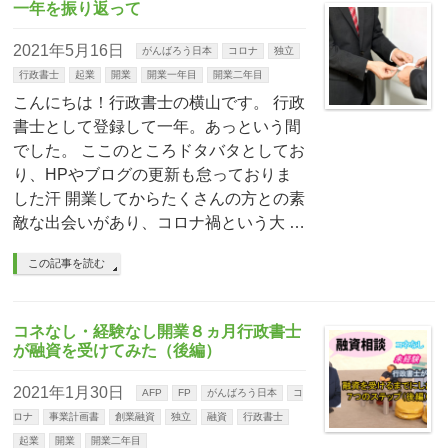
一年を振り返って
2021年5月16日
がんばろう日本
コロナ
独立
行政書士
起業
開業
開業一年目
開業二年目
こんにちは！行政書士の横山です。 行政
書士として登録して一年。あっという間
でした。 ここのところドタバタとしてお
り、HPやブログの更新も怠っておりま
した汗 開業してからたくさんの方との素
敵な出会いがあり、コロナ禍という大 …
この記事を読む
コネなし・経験なし開業８ヵ月行政書士
が融資を受けてみた（後編）
2021年1月30日
AFP
FP
がんばろう日本
コ
ロナ
事業計画書
創業融資
独立
融資
行政書士
起業
開業
開業二年目