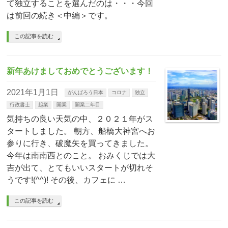
て独立することを選んだのは・・・今回
は前回の続き＜中編＞です。
この記事を読む
新年あけましておめでとうございます！
2021年1月1日
がんばろう日本
コロナ
独立
行政書士
起業
開業
開業二年目
気持ちの良い天気の中、２０２１年がス
タートしました。 朝方、船橋大神宮へお
参りに行き、破魔矢を買ってきました。
今年は南南西とのこと。 おみくじでは大
吉が出て、とてもいいスタートが切れそ
うです!(^^)! その後、カフェに …
この記事を読む