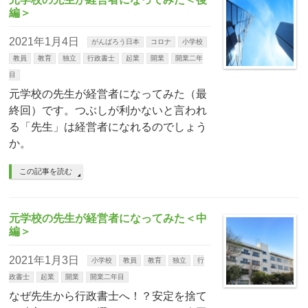
編＞
2021年1月4日
がんばろう日本
コロナ
小学校
教員
教育
独立
行政書士
起業
開業
開業二年
目
元学校の先生が経営者になってみた（最
終回）です。つぶしが利かないと言われ
る「先生」は経営者になれるのでしょう
か。
この記事を読む
元学校の先生が経営者になってみた＜中
編＞
2021年1月3日
小学校
教員
教育
独立
行
政書士
起業
開業
開業二年目
なぜ先生から行政書士へ！？安定を捨て