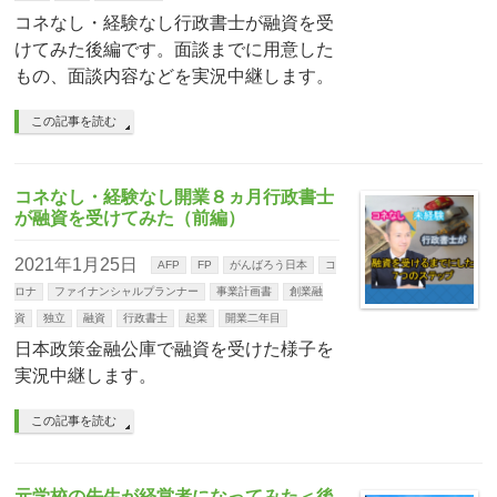
コネなし・経験なし行政書士が融資を受
けてみた後編です。面談までに用意した
もの、面談内容などを実況中継します。
この記事を読む
コネなし・経験なし開業８ヵ月行政書士
が融資を受けてみた（前編）
2021年1月25日
AFP
FP
がんばろう日本
コ
ロナ
ファイナンシャルプランナー
事業計画書
創業融
資
独立
融資
行政書士
起業
開業二年目
日本政策金融公庫で融資を受けた様子を
実況中継します。
この記事を読む
元学校の先生が経営者になってみた＜後