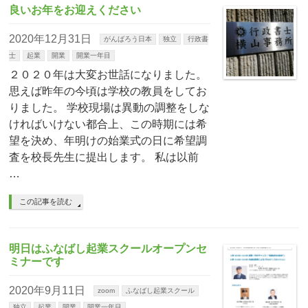
良いお年をお迎えください
2020年12月31日
がんばろう日本
独立
行政書
士
起業
開業
開業一年目
２０２０年は大変お世話になりました。
思えば昨年の今頃は学校の教員をしてお
りました。 学校現場は異動の調整をしな
ければいけない都合上、この時期には希
望を決め、年明けの始業式の日に希望調
査を校長先生に提出します。 私は以前
…
この記事を読む
明日はふなばし起業スクールオープンセ
ミナーです
2020年9月11日
zoom
ふなばし起業スクール
独立
起業
開業
開業一年目