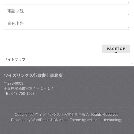
電話回線
青色申告
PAGETOP
サイトマップ
ワイズリンクス行政書士事務所
〒273-0003
千葉県船橋市宮本４－２－１４
TEL:047-750-1903
Copyright ©
ワイズリンクス行政書士事務所
All Rights Reserved.
Powered by
WordPress
&
BizVektor Theme
by
Vektor,Inc.
technology.