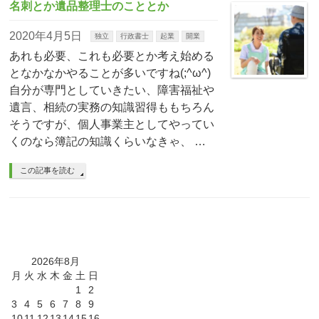
名刺とか遺品整理士のこととか
2020年4月5日
独立
行政書士
起業
開業
あれも必要、これも必要とか考え始める
となかなかやることが多いですね(;^ω^)
自分が専門としていきたい、障害福祉や
遺言、相続の実務の知識習得ももちろん
そうですが、個人事業主としてやってい
くのなら簿記の知識くらいなきゃ、 …
この記事を読む
2026年8月
月
火
水
木
金
土
日
1
2
3
4
5
6
7
8
9
10
11
12
13
14
15
16