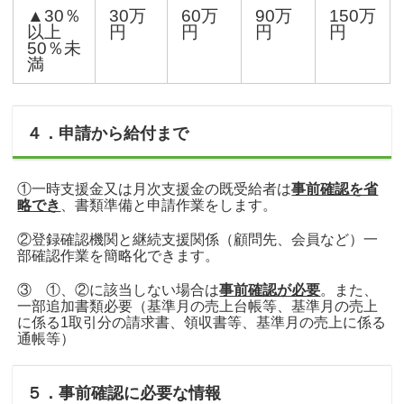
▲30％
30万
60万
90万
150万
以上
円
円
円
円
50％未
満
４．申請から給付まで
①一時支援金又は月次支援金の既受給者は
事前確認を省
略でき
、書類準備と申請作業をします。
②登録確認機関と継続支援関係（顧問先、会員など）一
部確認作業を簡略化できます。
③ ①、②に該当しない場合は
事前確認が必要
。また、
一部追加書類必要（基準月の売上台帳等、基準月の売上
に係る1取引分の請求書、領収書等、基準月の売上に係る
通帳等）
５．事前確認に必要な情報