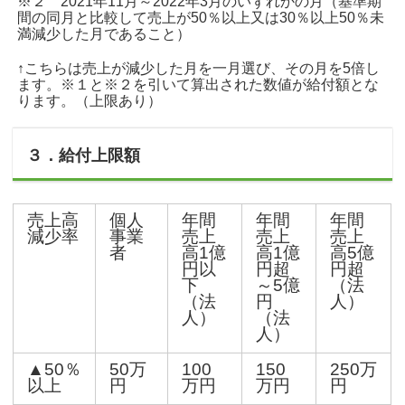
※２ 2021年11月～2022年3月のいずれかの月（基準期
間の同月と比較して売上が50％以上又は30％以上50％未
満減少した月であること）
↑こちらは売上が減少した月を一月選び、その月を5倍し
ます。※１と※２を引いて算出された数値が給付額とな
ります。（上限あり）
３．給付上限額
売上高
個人
年間
年間
年間
減少率
事業
売上
売上
売上
者
高1億
高1億
高5億
円以
円超
円超
下
～5億
（法
（法
円
人）
人）
（法
人）
▲50％
50万
100
150
250万
以上
円
万円
万円
円