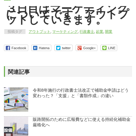
３日目はマーケティング
についてです。アウトプ
ットしていきます。
投稿タグ
アウトプット
,
マーケティング
,
行政書士
,
起業
,
開業
Facebook
Hatena
twitter
Google+
LINE
関連記事
令和8年施行の行政書士法改正で補助金申請はどう
変わった？「支援」と「書類作成」の違い
販路開拓のために広報費などに使える持続化補助金
厳格化へ