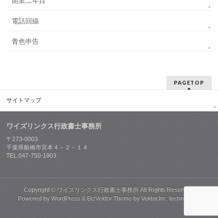
開業二年目
電話回線
青色申告
PAGETOP
サイトマップ
ワイズリンクス行政書士事務所
〒273-0003
千葉県船橋市宮本４－２－１４
TEL:047-750-1903
Copyright ©
ワイズリンクス行政書士事務所
All Rights Reserved.
Powered by
WordPress
&
BizVektor Theme
by
Vektor,Inc.
technology.