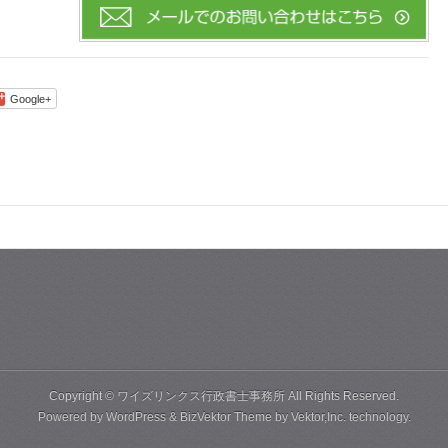
Google+
Copyright ©
ワイズリンクス行政書士事務所
All Rights Reserved.
Powered by
WordPress
&
BizVektor Theme
by
Vektor,Inc.
technology.