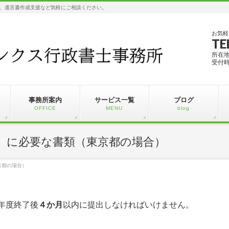
、遺言書作成支援など気軽にご相談ください。
お気軽
TE
所在
受付時
事務所案内
サービス一覧
ブログ
OFFICE
MENU
blog
）に必要な書類（東京都の場合）
京都の場合）
年度終了後
４か月
以内に提出しなければいけません。