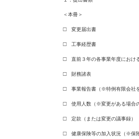
＜本冊＞
□
変更届出書
□
工事経歴書
□
直前３年の各事業年度におけ
□
財務諸表
□
事業報告書（※特例有限会社を
□
使用人数（※変更がある場合
□
定款（または変更の議事録）（
□
健康保険等の加入状況（※保険