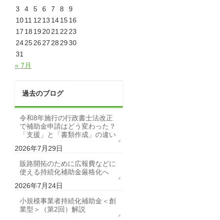
3
4
5
6
7
8
9
10
11
12
13
14
15
16
17
18
19
20
21
22
23
24
25
26
27
28
29
30
31
« 7月
過去のブログ
令和8年施行の行政書士法改正
で補助金申請はどう変わった？
「支援」と「書類作成」の違い
2026年7月29日
販路開拓のために広報費などに
使える持続化補助金厳格化へ
2026年7月24日
小規模事業者持続化補助金＜創
業型＞（第2回）解説