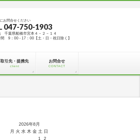
にお問合せください
L 047-750-1903
地 千葉県船橋市宮本４－２－１４
間 9：00 - 17：00【土・日・祝日除く】
取引先・提携先
お問合せ
client
CONTACT
2026年8月
月
火
水
木
金
土
日
1
2